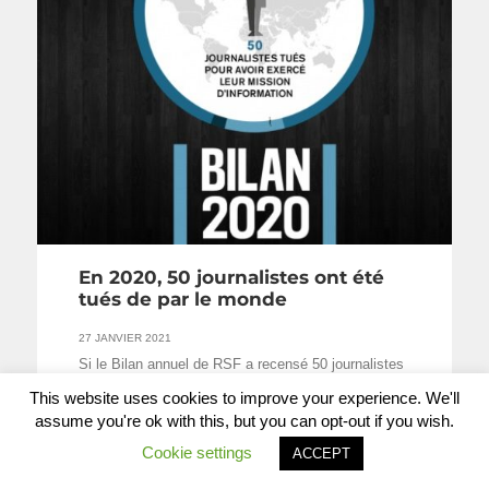
En 2020, 50 journalistes ont été
tués de par le monde
27 JANVIER 2021
Si le Bilan annuel de RSF a recensé 50 journalistes
tués dans le cadre de …
This website uses cookies to improve your experience. We'll
LIRE LA SUITE
assume you're ok with this, but you can opt-out if you wish.
Cookie settings
ACCEPT