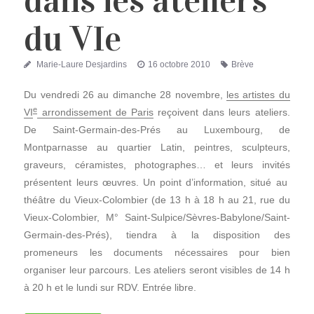
dans les ateliers
du VIe
Auteur
Publié
Étiquettes
Marie-Laure Desjardins
16 octobre 2010
Brève
le
Du vendredi 26 au dimanche 28 novembre,
les artistes du
e
VI
arrondissement de Paris
reçoivent dans leurs ateliers.
De Saint-Germain-des-Prés au Luxembourg, de
Montparnasse au quartier Latin, peintres, sculpteurs,
graveurs, céramistes, photographes… et leurs invités
présentent leurs œuvres. Un point d’information, situé au
théâtre du Vieux-Colombier (de 13 h à 18 h au 21, rue du
Vieux-Colombier, M° Saint-Sulpice/Sèvres-Babylone/Saint-
Germain-des-Prés), tiendra à la disposition des
promeneurs les documents nécessaires pour bien
organiser leur parcours. Les ateliers seront visibles de 14 h
à 20 h et le lundi sur RDV. Entrée libre.