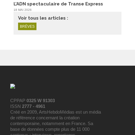
L’ADN spectaculaire de Transe Express
18 MAI 2026
Voir tous les articles :
BRÈVES
CPPAP
0325 W 91303
ISSN
2777 - 4961
Créé en 2009, ArtsHebdoMédias est un média
de référence concernant la création
contemporaine, notamment en France. Sa
base de données compte plus de 11 000
contenus : interviews, reportages,