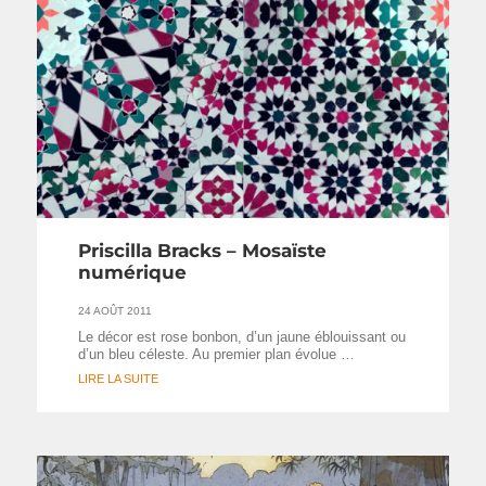
Priscilla Bracks – Mosaïste
numérique
24 AOÛT 2011
Le décor est rose bonbon, d’un jaune éblouissant ou
d’un bleu céleste. Au premier plan évolue …
LIRE LA SUITE