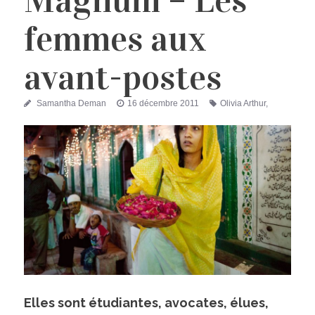
Magnum – Les
femmes aux
avant-postes
Auteur
Publié
Étiquettes
Samantha Deman
16 décembre 2011
Olivia Arthur
,
le
Patrick Zachmann
,
Photographie
Elles sont étudiantes, avocates, élues,