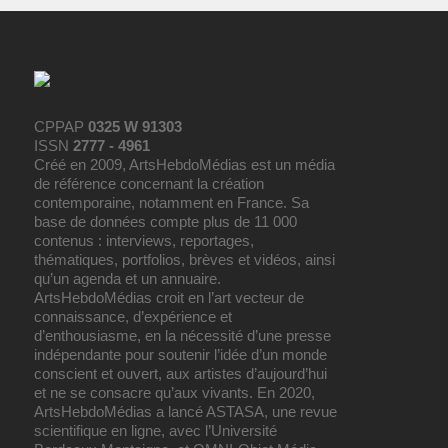
CPPAP
0325 W 91303
ISSN
2777 - 4961
Créé en 2009, ArtsHebdoMédias est un média
de référence concernant la création
contemporaine, notamment en France. Sa
base de données compte plus de 11 000
contenus : interviews, reportages,
thématiques, portfolios, brèves et vidéos, ainsi
qu’un agenda et un annuaire.
ArtsHebdoMédias croit en l’art vecteur de
connaissance, d’expérience et
d’enthousiasme, en la nécessité d’une presse
indépendante pour soutenir l’idée d’un monde
conscient et ouvert, aux artistes d’aujourd’hui
et ne se consacre qu’aux vivants. En 2020,
ArtsHebdoMédias a lancé ASTASA, une revue
scientifique en ligne, avec l’Université