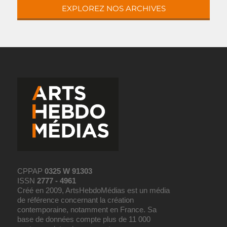
EXPLOREZ NOS ARCHIVES
CPPAP
0325 W 91303
ISSN
2777 - 4961
Créé en 2009, ArtsHebdoMédias est un média
de référence concernant la création
contemporaine, notamment en France. Sa
base de données compte plus de 11 000