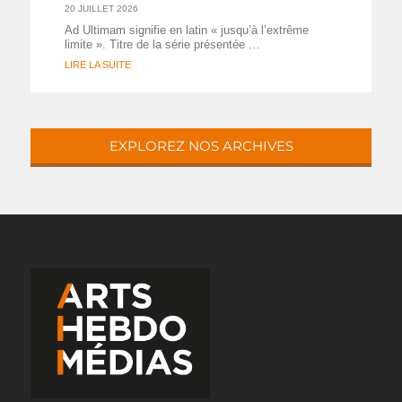
20 JUILLET 2026
Ad Ultimam signifie en latin « jusqu’à l’extrême
limite ». Titre de la série présentée …
LIRE LA SUITE
EXPLOREZ NOS ARCHIVES