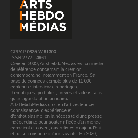
CPPAP
0325 W 91303
ISSN
2777 - 4961
Créé en 2009, ArtsHebdoMédias est un média
de référence concernant la création
contemporaine, notamment en France. Sa
base de données compte plus de 11 000
contenus : interviews, reportages,
thématiques, portfolios, brèves et vidéos, ainsi
qu’un agenda et un annuaire.
ArtsHebdoMédias croit en l’art vecteur de
connaissance, d’expérience et
d’enthousiasme, en la nécessité d’une presse
indépendante pour soutenir l’idée d’un monde
conscient et ouvert, aux artistes d’aujourd’hui
et ne se consacre qu’aux vivants. En 2020,