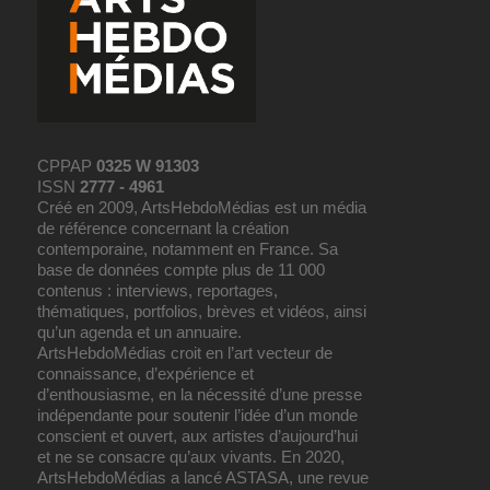
CPPAP
0325 W 91303
ISSN
2777 - 4961
Créé en 2009, ArtsHebdoMédias est un média
de référence concernant la création
contemporaine, notamment en France. Sa
base de données compte plus de 11 000
contenus : interviews, reportages,
thématiques, portfolios, brèves et vidéos, ainsi
qu’un agenda et un annuaire.
ArtsHebdoMédias croit en l’art vecteur de
connaissance, d’expérience et
d’enthousiasme, en la nécessité d’une presse
indépendante pour soutenir l’idée d’un monde
conscient et ouvert, aux artistes d’aujourd’hui
et ne se consacre qu’aux vivants. En 2020,
ArtsHebdoMédias a lancé ASTASA, une revue