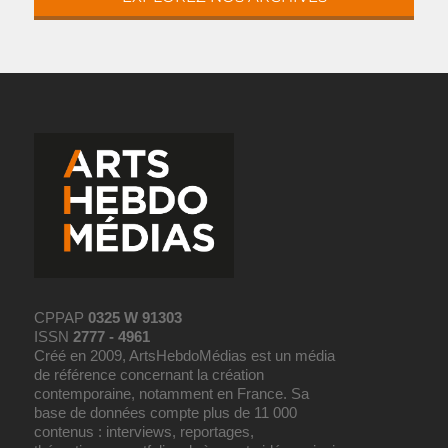
CPPAP
0325 W 91303
ISSN
2777 - 4961
Créé en 2009, ArtsHebdoMédias est un média
de référence concernant la création
contemporaine, notamment en France. Sa
base de données compte plus de 11 000
contenus : interviews, reportages,