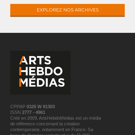
EXPLOREZ NOS ARCHIVES
CPPAP
0325 W 91303
ISSN
2777 - 4961
Créé en 2009, ArtsHebdoMédias est un média
de référence concernant la création
contemporaine, notamment en France. Sa