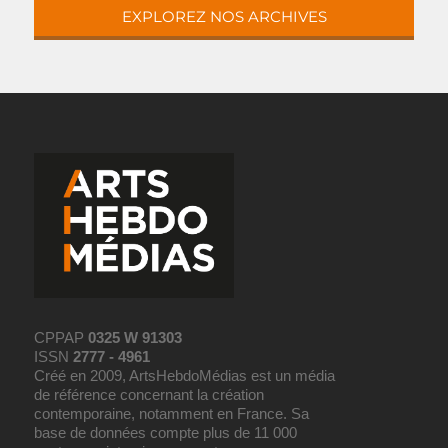
EXPLOREZ NOS ARCHIVES
CPPAP
0325 W 91303
ISSN
2777 - 4961
Créé en 2009, ArtsHebdoMédias est un média
de référence concernant la création
contemporaine, notamment en France. Sa
base de données compte plus de 11 000