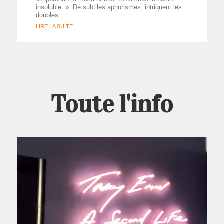
insoluble. » De subtiles aphorismes intriquent les
doubles …
LIRE LA SUITE
Toute l'info