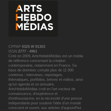
CPPAP
0325 W 91303
ISSN
2777 - 4961
Créé en 2009, ArtsHebdoMédias est un média
de référence concernant la création
contemporaine, notamment en France. Sa
base de données compte plus de 11 000
contenus : interviews, reportages,
thématiques, portfolios, brèves et vidéos, ainsi
qu’un agenda et un annuaire.
ArtsHebdoMédias croit en l’art vecteur de
connaissance, d’expérience et
d’enthousiasme, en la nécessité d’une presse
indépendante pour soutenir l’idée d’un monde
conscient et ouvert, aux artistes d’aujourd’hui