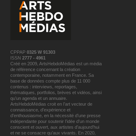
CPPAP
0325 W 91303
ISSN
2777 - 4961
Créé en 2009, ArtsHebdoMédias est un média
de référence concernant la création
contemporaine, notamment en France. Sa
base de données compte plus de 11 000
contenus : interviews, reportages,
thématiques, portfolios, brèves et vidéos, ainsi
qu’un agenda et un annuaire.
ArtsHebdoMédias croit en l’art vecteur de
connaissance, d’expérience et
d’enthousiasme, en la nécessité d’une presse
indépendante pour soutenir l’idée d’un monde
conscient et ouvert, aux artistes d’aujourd’hui
et ne se consacre qu’aux vivants. En 2020,