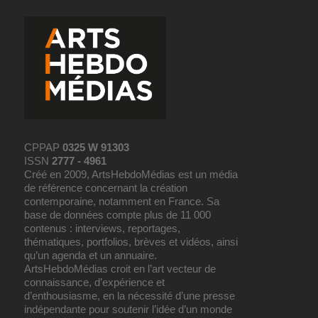
CPPAP
0325 W 91303
ISSN
2777 - 4961
Créé en 2009, ArtsHebdoMédias est un média
de référence concernant la création
contemporaine, notamment en France. Sa
base de données compte plus de 11 000
contenus : interviews, reportages,
thématiques, portfolios, brèves et vidéos, ainsi
qu’un agenda et un annuaire.
ArtsHebdoMédias croit en l’art vecteur de
connaissance, d’expérience et
d’enthousiasme, en la nécessité d’une presse
indépendante pour soutenir l’idée d’un monde