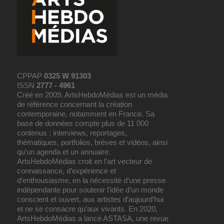
CPPAP
0325 W 91303
ISSN
2777 - 4961
Créé en 2009, ArtsHebdoMédias est un média
de référence concernant la création
contemporaine, notamment en France. Sa
base de données compte plus de 11 000
contenus : interviews, reportages,
thématiques, portfolios, brèves et vidéos, ainsi
qu’un agenda et un annuaire.
ArtsHebdoMédias croit en l’art vecteur de
connaissance, d’expérience et
d’enthousiasme, en la nécessité d’une presse
indépendante pour soutenir l’idée d’un monde
conscient et ouvert, aux artistes d’aujourd’hui
et ne se consacre qu’aux vivants. En 2020,
ArtsHebdoMédias a lancé ASTASA, une revue