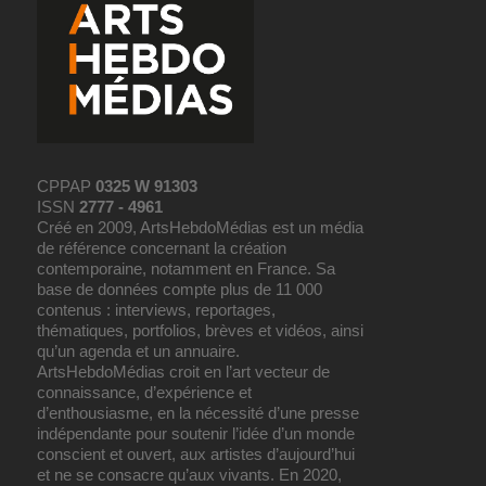
CPPAP
0325 W 91303
ISSN
2777 - 4961
Créé en 2009, ArtsHebdoMédias est un média
de référence concernant la création
contemporaine, notamment en France. Sa
base de données compte plus de 11 000
contenus : interviews, reportages,
thématiques, portfolios, brèves et vidéos, ainsi
qu’un agenda et un annuaire.
ArtsHebdoMédias croit en l’art vecteur de
connaissance, d’expérience et
d’enthousiasme, en la nécessité d’une presse
indépendante pour soutenir l’idée d’un monde
conscient et ouvert, aux artistes d’aujourd’hui
et ne se consacre qu’aux vivants. En 2020,