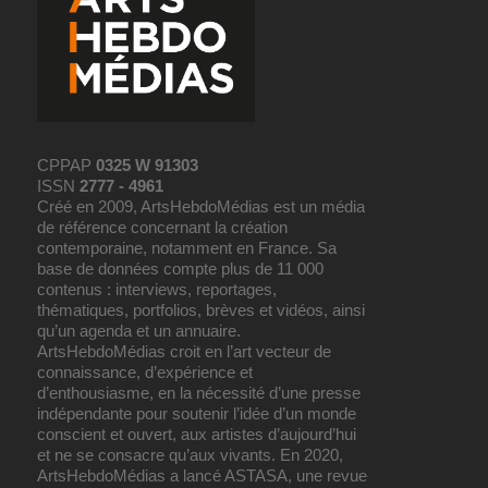
CPPAP
0325 W 91303
ISSN
2777 - 4961
Créé en 2009, ArtsHebdoMédias est un média
de référence concernant la création
contemporaine, notamment en France. Sa
base de données compte plus de 11 000
contenus : interviews, reportages,
thématiques, portfolios, brèves et vidéos, ainsi
qu’un agenda et un annuaire.
ArtsHebdoMédias croit en l’art vecteur de
connaissance, d’expérience et
d’enthousiasme, en la nécessité d’une presse
indépendante pour soutenir l’idée d’un monde
conscient et ouvert, aux artistes d’aujourd’hui
et ne se consacre qu’aux vivants. En 2020,
ArtsHebdoMédias a lancé ASTASA, une revue