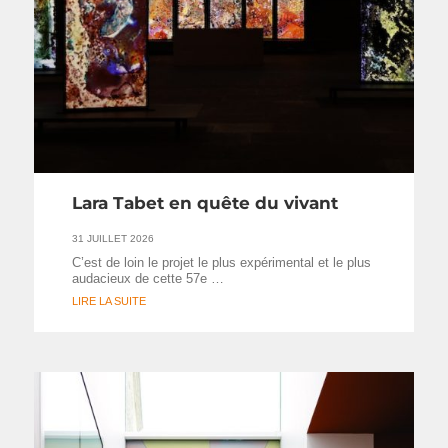
Lara Tabet en quête du vivant
31 JUILLET 2026
C’est de loin le projet le plus expérimental et le plus
audacieux de cette 57e …
LIRE LA SUITE