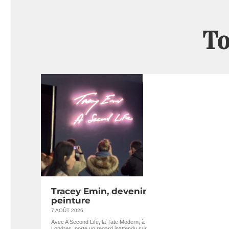
To
Tracey Emin, devenir
peinture
7 AOÛT 2026
Avec A Second Life, la Tate Modern, à
Londres, porte un regard inattendu sur