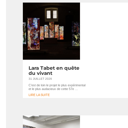
Lara Tabet en quête
du vivant
31 JUILLET 2026
C’est de loin le projet le plus expérimental
et le plus audacieux de cette 57e …
LIRE LA SUITE