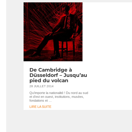
De Cambridge à
Düsseldorf – Jusqu’au
pied du volcan
28 JUILLET 2014
Qu’importe la nationalité ! Du nord au sud
et d’est en ouest, institutions, musées,
fondations et …
LIRE LA SUITE