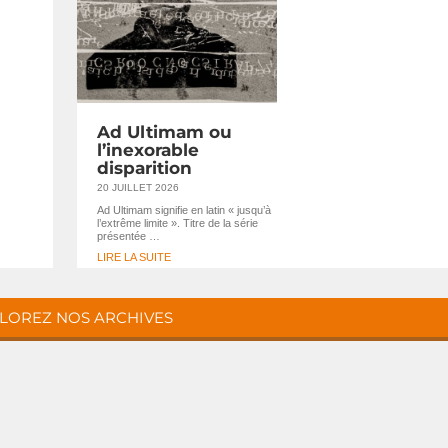
Ad Ultimam ou
l’inexorable
disparition
20 JUILLET 2026
Ad Ultimam signifie en latin « jusqu’à
l’extrême limite ». Titre de la série
présentée …
LIRE LA SUITE
LOREZ NOS ARCHIVES