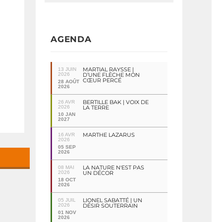
AGENDA
MARTIAL RAYSSE |
13 JUIN
2026
D’UNE FLÈCHE MON
CŒUR PERCÉ
28 AOÛT
2026
BERTILLE BAK | VOIX DE
26 AVR
2026
LA TERRE
10 JAN
2027
MARTHE LAZARUS
16 AVR
2026
05 SEP
2026
LA NATURE N'EST PAS
08 MAI
2026
UN DÉCOR
18 OCT
2026
LIONEL SABATTÉ | UN
05 JUIL
2026
DÉSIR SOUTERRAIN
01 NOV
2026