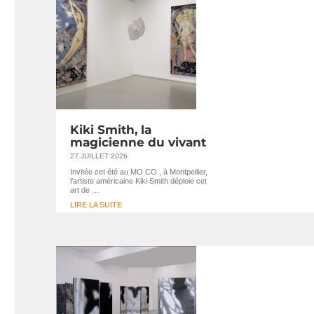
Kiki Smith, la
magicienne du vivant
27 JUILLET 2026
Invitée cet été au MO.CO., à Montpellier,
l’artiste américaine Kiki Smith déploie cet
art de …
LIRE LA SUITE