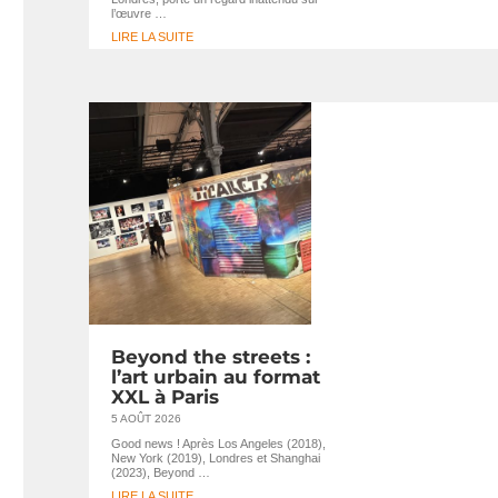
l’œuvre …
LIRE LA SUITE
Beyond the streets :
l’art urbain au format
XXL à Paris
5 AOÛT 2026
Good news ! Après Los Angeles (2018),
New York (2019), Londres et Shanghai
(2023), Beyond …
LIRE LA SUITE