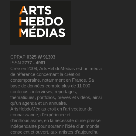
CPPAP
0325 W 91303
ISSN
2777 - 4961
Créé en 2009, ArtsHebdoMédias est un média
de référence concernant la création
contemporaine, notamment en France. Sa
base de données compte plus de 11 000
contenus : interviews, reportages,
thématiques, portfolios, brèves et vidéos, ainsi
qu’un agenda et un annuaire.
ArtsHebdoMédias croit en l’art vecteur de
connaissance, d’expérience et
d’enthousiasme, en la nécessité d’une presse
indépendante pour soutenir l’idée d’un monde
conscient et ouvert, aux artistes d’aujourd’hui