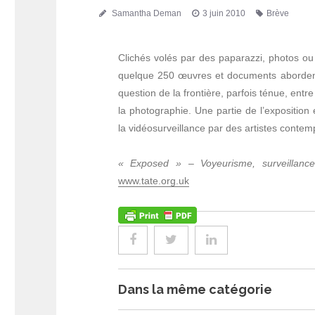
Auteur
Publié
Étiquettes
Samantha Deman
3 juin 2010
Brève
le
Clichés volés par des paparazzi, photos o
quelque 250 œuvres et documents abordent
question de la frontière, parfois ténue, entr
la photographie. Une partie de l’expositio
la vidéosurveillance par des artistes contemp
« Exposed » – Voyeurisme, surveillan
www.tate.org.uk
Dans la même catégorie