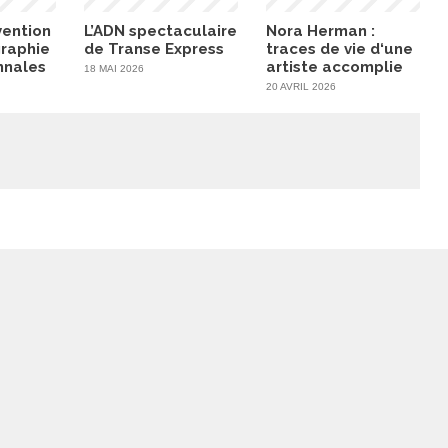
vention
L’ADN spectaculaire
Nora Herman :
graphie
de Transe Express
traces de vie d‘une
mnales
artiste accomplie
18 MAI 2026
20 AVRIL 2026