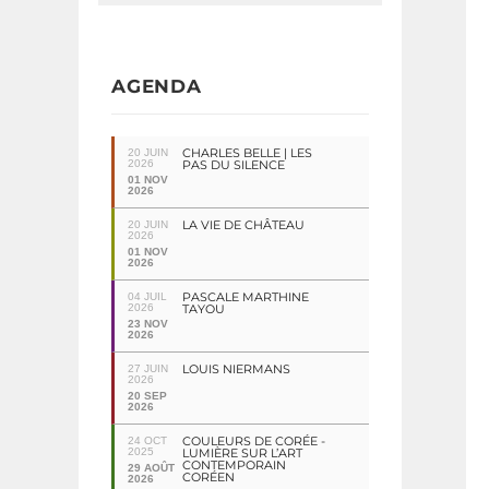
AGENDA
CHARLES BELLE | LES
20 JUIN
2026
PAS DU SILENCE
01 NOV
2026
LA VIE DE CHÂTEAU
20 JUIN
2026
01 NOV
2026
PASCALE MARTHINE
04 JUIL
2026
TAYOU
23 NOV
2026
LOUIS NIERMANS
27 JUIN
2026
20 SEP
2026
COULEURS DE CORÉE -
24 OCT
2025
LUMIÈRE SUR L’ART
CONTEMPORAIN
29 AOÛT
CORÉEN
2026