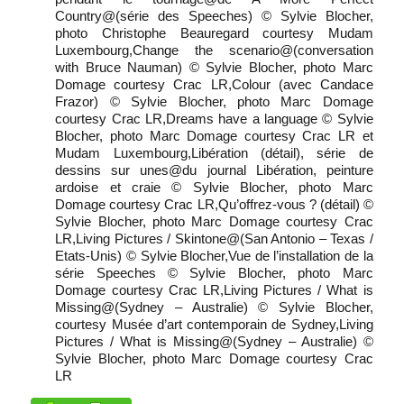
Country@(série des Speeches) © Sylvie Blocher,
photo Christophe Beauregard courtesy Mudam
Luxembourg,Change the scenario@(conversation
with Bruce Nauman) © Sylvie Blocher, photo Marc
Domage courtesy Crac LR,Colour (avec Candace
Frazor) © Sylvie Blocher, photo Marc Domage
courtesy Crac LR,Dreams have a language © Sylvie
Blocher, photo Marc Domage courtesy Crac LR et
Mudam Luxembourg,Libération (détail), série de
dessins sur unes@du journal Libération, peinture
ardoise et craie © Sylvie Blocher, photo Marc
Domage courtesy Crac LR,Qu’offrez-vous ? (détail) ©
Sylvie Blocher, photo Marc Domage courtesy Crac
LR,Living Pictures / Skintone@(San Antonio – Texas /
Etats-Unis) © Sylvie Blocher,Vue de l’installation de la
série Speeches © Sylvie Blocher, photo Marc
Domage courtesy Crac LR,Living Pictures / What is
Missing@(Sydney – Australie) © Sylvie Blocher,
courtesy Musée d’art contemporain de Sydney,Living
Pictures / What is Missing@(Sydney – Australie) ©
Sylvie Blocher, photo Marc Domage courtesy Crac
LR