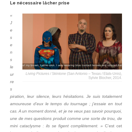
Le nécessaire lâcher prise
«
J
e
s
e
n
s
le
Living Pictures / Skintone
(San Antonio – Texas / Etats-Unis),
ur
Sylvie Blocher, 2014.
re
s
piration, leur silence, leurs hésitations. Je suis totalement
amoureuse d’eux le temps du tournage ; j’essaie en tout
cas. A un moment donné, et je ne veux pas savoir pourquoi,
une de mes questions produit comme une sorte de trou, de
mini cataclysme : ils se figent complètement. »
C’est cet