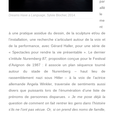
par
allè
le
Dreams Have a Language
, Sylvie Blocher, 2014.
me
nt
à une pratique assidue du dessin, de la sculpture et/ou de
l’installation, une recherche s’articulant autour de la voix et
de la performance, avec Gérard Haller, pour une série de
« Spectacles pour rendre la vie présentable ». Le dernier
s’intitule
Nuremberg 87
, proposition conçue pour le Festival
d’Avignon de 1987 : il associe un plan séquence tourné
autour du stade de Nuremberg – haut lieu de
rassemblement nazi sous Hitler – à la voix de l’actrice
allemande Angela Winkler, traversée de sentiments aussi
divers que puissants lors de l’énumération d’une liste de
prénoms de personnes disparues.
« Je me pose déjà la
question de comment on fait rentrer les gens dans l’histoire
s’ils ne l’ont pas vécue. Or, si on prend des noms de famille,