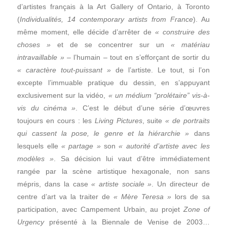
d’artistes français à la Art Gallery of Ontario, à Toronto
(
Individualités, 14 contemporary artists from France
). Au
même moment, elle décide d’arrêter de
« construire des
choses »
et de se concentrer sur un
« matériau
intravaillable »
– l’humain – tout en s’efforçant de sortir du
« caractère tout-puissant »
de l’artiste. Le tout, si l’on
excepte l’immuable pratique du dessin, en s’appuyant
exclusivement sur la vidéo,
« un médium “prolétaire” vis-à-
vis du cinéma »
. C’est le début d’une série d’œuvres
toujours en cours : les
Living Pictures
, suite
« de portraits
qui cassent la pose, le genre et la hiérarchie »
dans
lesquels elle
« partage »
son
« autorité d’artiste avec les
modèles »
. Sa décision lui vaut d’être immédiatement
rangée par la scène artistique hexagonale, non sans
mépris, dans la case
« artiste sociale »
. Un directeur de
centre d’art va la traiter de
« Mère Teresa »
lors de sa
participation, avec Campement Urbain, au projet
Zone of
Urgency
présenté à la Biennale de Venise de 2003…