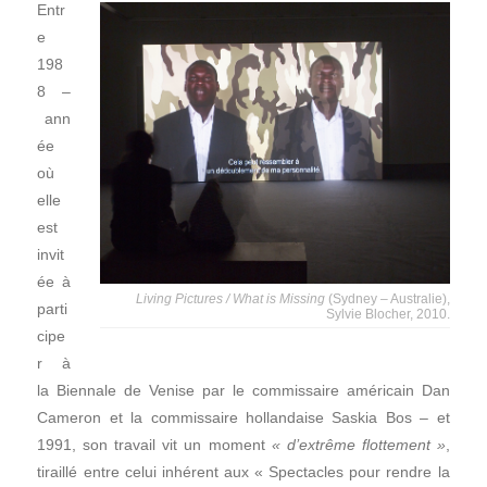
Entr
e
198
8 –
ann
ée
où
elle
est
invit
ée à
Living Pictures / What is Missing
(Sydney – Australie),
parti
Sylvie Blocher, 2010.
cipe
r à
la Biennale de Venise par le commissaire américain Dan
Cameron et la commissaire hollandaise Saskia Bos – et
1991, son travail vit un moment
« d’extrême flottement »
,
tiraillé entre celui inhérent aux « Spectacles pour rendre la