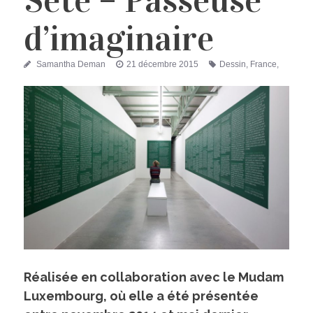
Sète – Passeuse
d’imaginaire
Auteur
Publié
Étiquettes
Samantha Deman
21 décembre 2015
Dessin
,
France
,
le
Installation
,
Sylvie Blocher
,
Vidéo - Film
Réalisée en collaboration avec le Mudam
Luxembourg, où elle a été présentée