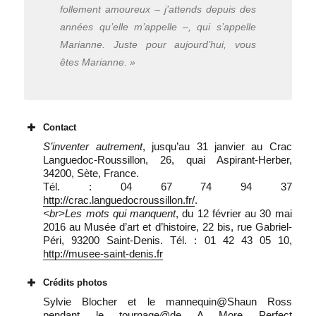
follement amoureux – j’attends depuis des
années qu’elle m’appelle –, qui s’appelle
Marianne. Juste pour aujourd’hui, vous
êtes Marianne. »
Contact
S’inventer autrement
, jusqu’au 31 janvier au Crac
Languedoc-Roussillon, 26, quai Aspirant-Herber,
34200, Sète, France.
Tél. : 04 67 74 94 37
http://crac.languedocroussillon.fr/
.
<br>
Les mots qui manquent
, du 12 février au 30 mai
2016 au Musée d’art et d’histoire, 22 bis, rue Gabriel-
Péri, 93200 Saint-Denis. Tél. : 01 42 43 05 10,
http://musee-saint-denis.fr
Crédits photos
Sylvie Blocher et le mannequin@Shaun Ross
pendant le tournage@de A More Perfect