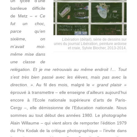
un lycée d’une
banlieue difficile
de Metz –
« Ce
fut un choc,
parce qu’en
sixième, on
Libération
(détail), série de dessins sur
unes du journal Libération, peinture ardoise
m’avait moi-
et craie, Sylvie Blocher, 2013-2014.
même mise dans
une classe de
relégation. Et je me retrouvais au même endroit !… Tout
s’est très bien passé avec les élèves, mais pas avec la
direction. »
. Au fil des mois, malgré le
« grand plaisir »
éprouvé à transmettre – elle enseigne d’ailleurs aujourd’hui
encore à l’Ecole nationale supérieure d’arts de Paris-
Cergy –, elle démissionne de l’Education nationale. Nous
sommes au tout début des années 1980. Le photographe
Alain Willaume – qui vient alors de remporter l’édition 1979
du Prix Kodak de la critique photographique – l’invite dans