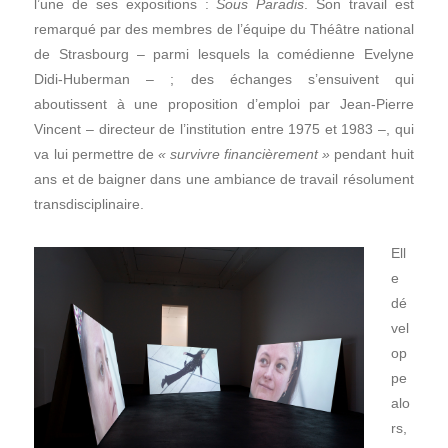
l’une de ses expositions :
Sous Paradis
. Son travail est
remarqué par des membres de l’équipe du Théâtre national
de Strasbourg – parmi lesquels la comédienne Evelyne
Didi-Huberman – ; des échanges s’ensuivent qui
aboutissent à une proposition d’emploi par Jean-Pierre
Vincent – directeur de l’institution entre 1975 et 1983 –, qui
va lui permettre de
« survivre financièrement »
pendant huit
ans et de baigner dans une ambiance de travail résolument
transdisciplinaire.
Ell
e
dé
vel
op
pe
alo
rs,