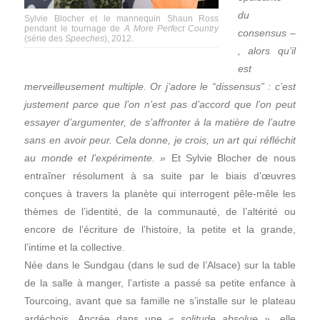
du
Sylvie Blocher et le mannequin Shaun Ross
pendant le tournage de
A More Perfect Country
consensus –
(série des
Speeches
), 2012.
, alors qu’il
est
merveilleusement multiple. Or j’adore le “dissensus” : c’est
justement parce que l’on n’est pas d’accord que l’on peut
essayer d’argumenter, de s’affronter à la matière de l’autre
sans en avoir peur. Cela donne, je crois, un art qui réfléchit
au monde et l’expérimente. »
Et Sylvie Blocher de nous
entraîner résolument à sa suite par le biais d’œuvres
conçues à travers la planète qui interrogent pêle-mêle les
thèmes de l’identité, de la communauté, de l’altérité ou
encore de l’écriture de l’histoire, la petite et la grande,
l’intime et la collective.
Née dans le Sundgau (dans le sud de l’Alsace) sur la table
de la salle à manger, l’artiste a passé sa petite enfance à
Tourcoing, avant que sa famille ne s’installe sur le plateau
ardéchois. Ancrée dans une
« solitude absolue »
, elle