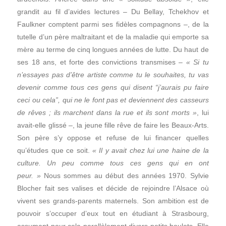
grandit au fil d’avides lectures – Du Bellay, Tchekhov et
Faulkner comptent parmi ses fidèles compagnons –, de la
tutelle d’un père maltraitant et de la maladie qui emporte sa
mère au terme de cinq longues années de lutte. Du haut de
ses 18 ans, et forte des convictions transmises –
« Si tu
n’essayes pas d’être artiste comme tu le souhaites, tu vas
devenir comme tous ces gens qui disent “j’aurais pu faire
ceci ou cela”, qui ne le font pas et deviennent des casseurs
de rêves ; ils marchent dans la rue et ils sont morts »
, lui
avait-elle glissé –, la jeune fille rêve de faire les Beaux-Arts.
Son père s’y oppose et refuse de lui financer quelles
qu’études que ce soit.
« Il y avait chez lui une haine de la
culture. Un peu comme tous ces gens qui en ont
peur. »
Nous sommes au début des années 1970. Sylvie
Blocher fait ses valises et décide de rejoindre l’Alsace où
vivent ses grands-parents maternels. Son ambition est de
pouvoir s’occuper d’eux tout en étudiant à Strasbourg,