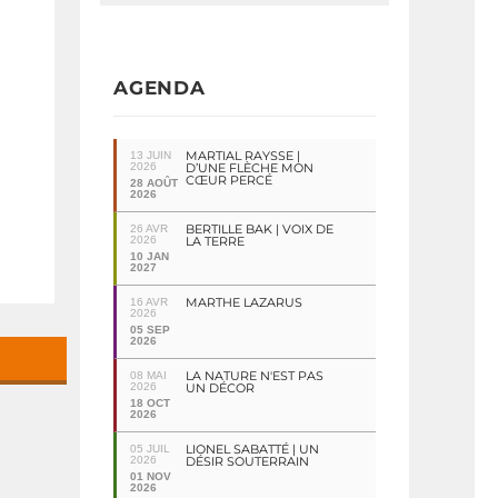
AGENDA
MARTIAL RAYSSE |
13 JUIN
2026
D’UNE FLÈCHE MON
CŒUR PERCÉ
28 AOÛT
2026
BERTILLE BAK | VOIX DE
26 AVR
2026
LA TERRE
10 JAN
2027
MARTHE LAZARUS
16 AVR
2026
05 SEP
2026
LA NATURE N'EST PAS
08 MAI
2026
UN DÉCOR
18 OCT
2026
LIONEL SABATTÉ | UN
05 JUIL
2026
DÉSIR SOUTERRAIN
01 NOV
2026