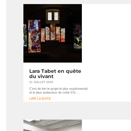
Lara Tabet en quête
du vivant
31 JUILLET 2026
C’est de loin le projet le plus expérimental
et le plus audacieux de cette 57e …
LIRE LA SUITE