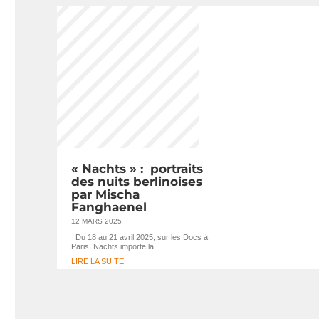
« Nachts » : portraits
des nuits berlinoises
par Mischa
Fanghaenel
12 MARS 2025
Du 18 au 21 avril 2025, sur les Docs à
Paris, Nachts importe la …
LIRE LA SUITE