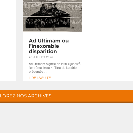
Ad Ultimam ou
l’inexorable
disparition
20 JUILLET 2026
Ad Ultimam signifie en latin « jusqu’à
l’extrême limite ». Titre de la série
présentée …
LIRE LA SUITE
LOREZ NOS ARCHIVES