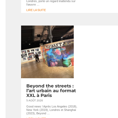
Londres, porte un regard inattendu sur
l’œuvre …
LIRE LA SUITE
Beyond the streets :
l’art urbain au format
XXL à Paris
5 AOÛT 2026
Good news ! Après Los Angeles (2018),
New York (2019), Londres et Shanghai
(2023), Beyond …