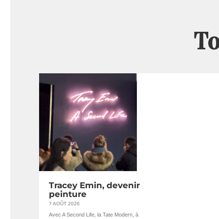
To
Tracey Emin, devenir
peinture
7 AOÛT 2026
Avec A Second Life, la Tate Modern, à