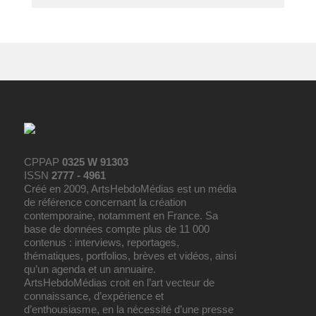
CPPAP
0325 W 91303
ISSN
2777 - 4961
Créé en 2009, ArtsHebdoMédias est un média
de référence concernant la création
contemporaine, notamment en France. Sa
base de données compte plus de 11 000
contenus : interviews, reportages,
thématiques, portfolios, brèves et vidéos, ainsi
qu’un agenda et un annuaire.
ArtsHebdoMédias croit en l’art vecteur de
connaissance, d’expérience et
d’enthousiasme, en la nécessité d’une presse