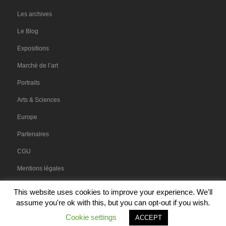
Les archives
Le Blog
Expositions
Marché de l’art
Portraits
Arts & Sciences
Europe
Partenaires
CGU
Mentions légales
This website uses cookies to improve your experience. We'll
assume you're ok with this, but you can opt-out if you wish.
@ARTSHEBDOMÉDIAS 2016-2018
FIÈREMENT PROPULSÉ SUR
WORDPRESS
PAR
DIGITAL
WORKSHOP
,
ATTRACTIVE MEDIA
ET
FENÊTRE SUR COUR
.
Cookie settings
ACCEPT