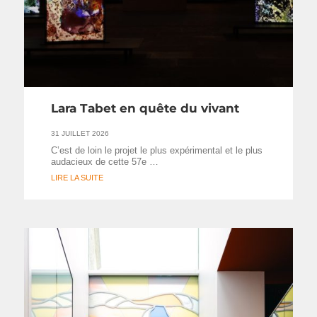
Lara Tabet en quête du vivant
31 JUILLET 2026
C’est de loin le projet le plus expérimental et le plus
audacieux de cette 57e …
LIRE LA SUITE