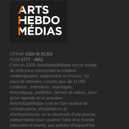
CPPAP
0325 W 91303
ISSN
2777 - 4961
Créé en 2009, ArtsHebdoMédias est un média
de référence concernant la création
contemporaine, notamment en France. Sa
base de données compte plus de 11 000
contenus : interviews, reportages,
thématiques, portfolios, brèves et vidéos, ainsi
qu’un agenda et un annuaire.
ArtsHebdoMédias croit en l’art vecteur de
connaissance, d’expérience et
d’enthousiasme, en la nécessité d’une presse
indépendante pour soutenir l’idée d’un monde
conscient et ouvert, aux artistes d’aujourd’hui