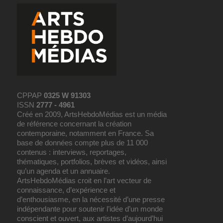
CPPAP
0325 W 91303
ISSN
2777 - 4961
Créé en 2009, ArtsHebdoMédias est un média
de référence concernant la création
contemporaine, notamment en France. Sa
base de données compte plus de 11 000
contenus : interviews, reportages,
thématiques, portfolios, brèves et vidéos, ainsi
qu’un agenda et un annuaire.
ArtsHebdoMédias croit en l’art vecteur de
connaissance, d’expérience et
d’enthousiasme, en la nécessité d’une presse
indépendante pour soutenir l’idée d’un monde
conscient et ouvert, aux artistes d’aujourd’hui