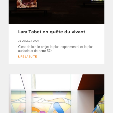
Lara Tabet en quête du vivant
31 JUILLET 2026
C’est de loin le projet le plus expérimental et le plus
audacieux de cette 57e …
LIRE LA SUITE