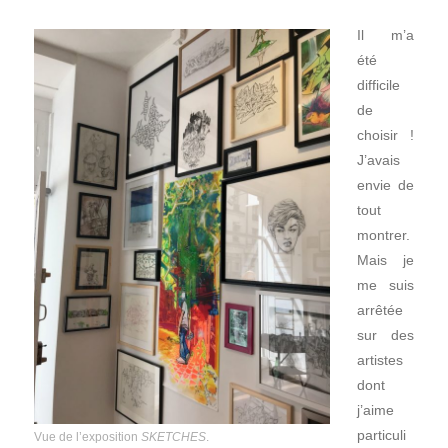
Il m’a
été
difficile
de
choisir !
J’avais
envie de
tout
montrer.
Mais je
me suis
arrêtée
sur des
artistes
dont
j’aime
particuli
Vue de l’exposition
SKETCHES
.