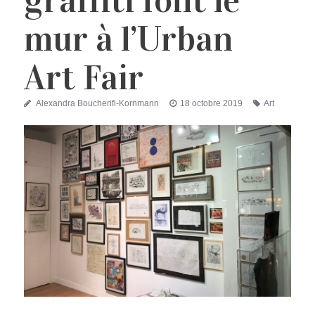
graffiti font le
mur à l’Urban
Art Fair
Auteur
Publié
Étiquettes
Alexandra Boucherifi-Kornmann
18 octobre 2019
Art
le
urbain
,
Foires et salons & festivals