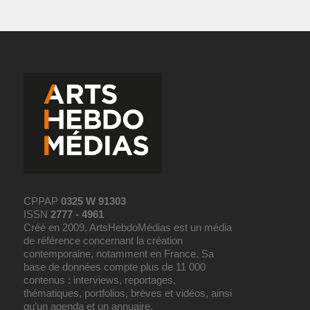
CPPAP
0325 W 91303
ISSN
2777 - 4961
Créé en 2009, ArtsHebdoMédias est un média
de référence concernant la création
contemporaine, notamment en France. Sa
base de données compte plus de 11 000
contenus : interviews, reportages,
thématiques, portfolios, brèves et vidéos, ainsi
qu’un agenda et un annuaire.