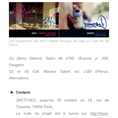
Les couvertures des livres
Ombre chinoise
, de Zeky, et
Code Art
, de
Darco.
(1)
Denis Diderot, Salon de 1785, Œuvres, p. 206,
Pougens.
(2) et (3)
Coll. Wasted Talent, éd. L’Œil d’Horus,
Alternatives.
Contacts
SKETCHES
, jusqu’au 20 octobre au 19, rue de
Turenne, 75004 Paris,
La suite du projet est à suivre sur
http://taxie-