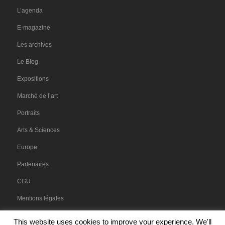
L’agenda
E-magazine
Les archives
Le Blog
Expositions
Marché de l’art
Portraits
Arts & Sciences
Europe
Partenaires
CGU
Mentions légales
This website uses cookies to improve your experience. We'll