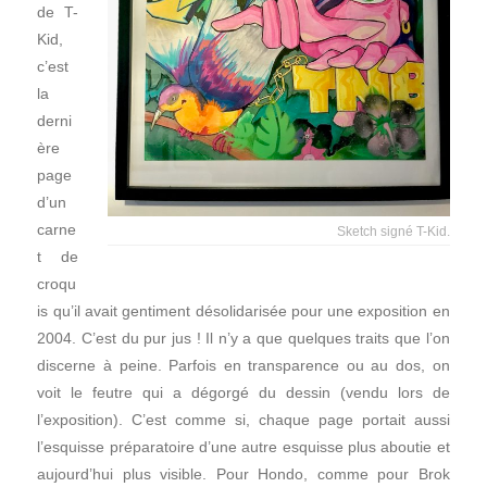
de T-
Kid,
c’est
la
derni
ère
page
d’un
carne
Sketch signé T-Kid.
t de
croqu
is qu’il avait gentiment désolidarisée pour une exposition en
2004. C’est du pur jus ! Il n’y a que quelques traits que l’on
discerne à peine. Parfois en transparence ou au dos, on
voit le feutre qui a dégorgé du dessin (vendu lors de
l’exposition). C’est comme si, chaque page portait aussi
l’esquisse préparatoire d’une autre esquisse plus aboutie et
aujourd’hui plus visible. Pour Hondo, comme pour Brok