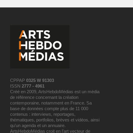
CPPAP
0325 W 91303
ISSN
2777 - 4961
Créé en 2009, ArtsHebdoMédias est un média
de référence concernant la création
contemporaine, notamment en France. Sa
base de données compte plus de 11 000
contenus : interviews, reportages,
thématiques, portfolios, brèves et vidéos, ainsi
qu’un agenda et un annuaire.
ArtsHebdoMédias croit en l’art vecteur de