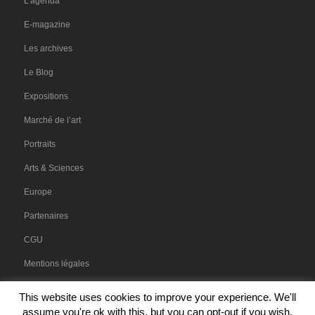
L’agenda
E-magazine
Les archives
Le Blog
Expositions
Marché de l’art
Portraits
Arts & Sciences
Europe
Partenaires
CGU
Mentions légales
This website uses cookies to improve your experience. We'll
assume you're ok with this, but you can opt-out if you wish.