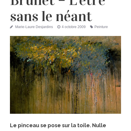
Brunet – L’être
sans le néant
Auteur
Publié
Étiquettes
Marie-Laure Desjardins
4 octobre 2009
Peinture
le
Le pinceau se pose sur la toile. Nulle