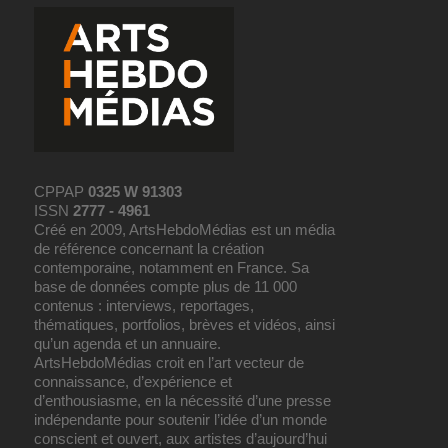
CPPAP
0325 W 91303
ISSN
2777 - 4961
Créé en 2009, ArtsHebdoMédias est un média
de référence concernant la création
contemporaine, notamment en France. Sa
base de données compte plus de 11 000
contenus : interviews, reportages,
thématiques, portfolios, brèves et vidéos, ainsi
qu’un agenda et un annuaire.
ArtsHebdoMédias croit en l’art vecteur de
connaissance, d’expérience et
d’enthousiasme, en la nécessité d’une presse
indépendante pour soutenir l’idée d’un monde
conscient et ouvert, aux artistes d’aujourd’hui