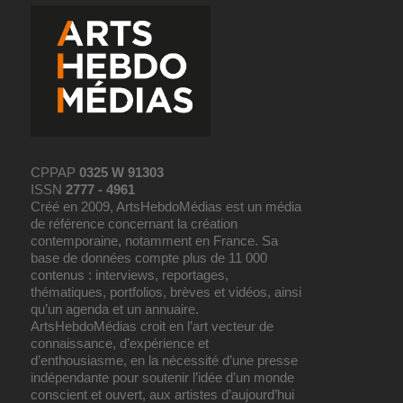
CPPAP
0325 W 91303
ISSN
2777 - 4961
Créé en 2009, ArtsHebdoMédias est un média
de référence concernant la création
contemporaine, notamment en France. Sa
base de données compte plus de 11 000
contenus : interviews, reportages,
thématiques, portfolios, brèves et vidéos, ainsi
qu’un agenda et un annuaire.
ArtsHebdoMédias croit en l’art vecteur de
connaissance, d’expérience et
d’enthousiasme, en la nécessité d’une presse
indépendante pour soutenir l’idée d’un monde
conscient et ouvert, aux artistes d’aujourd’hui