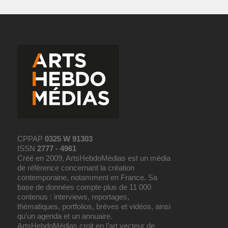
CPPAP
0325 W 91303
ISSN
2777 - 4961
Créé en 2009, ArtsHebdoMédias est un média
de référence concernant la création
contemporaine, notamment en France. Sa
base de données compte plus de 11 000
contenus : interviews, reportages,
thématiques, portfolios, brèves et vidéos, ainsi
qu’un agenda et un annuaire.
ArtsHebdoMédias croit en l’art vecteur de