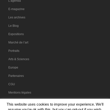
L’agenda
E-magazine
Les archives
Le Blog
Expositions
Marché de l’art
Portraits
Arts & Sciences
Europe
Partenaires
CGU
Mentions légales
This website uses cookies to improve your experience. We'll
assume you're ok with this, but you can opt-out if you wish.