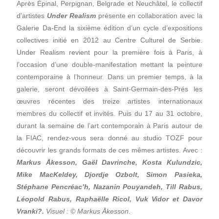
Après Épinal, Perpignan, Belgrade et Neuchâtel, le collectif
d’artistes
Under Realism
présente en collaboration avec la
Galerie Da-End la sixième édition d’un cycle d’expositions
collectives initié en 2012 au Centre Culturel de Serbie.
Under Realism revient pour la première fois à Paris, à
l’occasion d’une double-manifestation mettant la peinture
contemporaine à l’honneur. Dans un premier temps, à la
galerie, seront dévoilées à Saint-Germain-des-Prés les
œuvres récentes des treize artistes internationaux
membres du collectif et invités. Puis du 17 au 31 octobre,
durant la semaine de l’art contemporain à Paris autour de
la FIAC, rendez-vous sera donné au studio TOZF pour
découvrir les grands formats de ces mêmes artistes. Avec :
Markus Åkesson, Gaël Davrinche, Kosta Kulundzic,
Mike MacKeldey, Djordje Ozbolt, Simon Pasieka,
Stéphane Pencréac’h, Nazanin Pouyandeh, Till Rabus,
Léopold Rabus, Raphaëlle Ricol, Vuk Vidor et Davor
Vranki?.
Visuel : © Markus Åkesson.