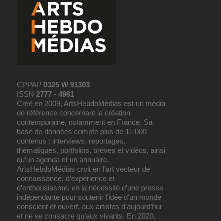
CPPAP
0325 W 91303
ISSN
2777 - 4961
Créé en 2009, ArtsHebdoMédias est un média
de référence concernant la création
contemporaine, notamment en France. Sa
base de données compte plus de 11 000
contenus : interviews, reportages,
thématiques, portfolios, brèves et vidéos, ainsi
qu’un agenda et un annuaire.
ArtsHebdoMédias croit en l’art vecteur de
connaissance, d’expérience et
d’enthousiasme, en la nécessité d’une presse
indépendante pour soutenir l’idée d’un monde
conscient et ouvert, aux artistes d’aujourd’hui
et ne se consacre qu’aux vivants. En 2020,