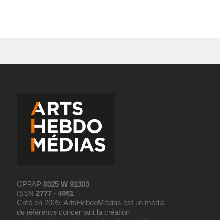
CPPAP
0325 W 91303
ISSN
2777 - 4961
Créé en 2009, ArtsHebdoMédias est un média
de référence concernant la création