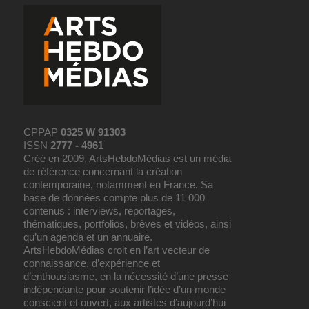
CPPAP
0325 W 91303
ISSN
2777 - 4961
Créé en 2009, ArtsHebdoMédias est un média
de référence concernant la création
contemporaine, notamment en France. Sa
base de données compte plus de 11 000
contenus : interviews, reportages,
thématiques, portfolios, brèves et vidéos, ainsi
qu’un agenda et un annuaire.
ArtsHebdoMédias croit en l’art vecteur de
connaissance, d’expérience et
d’enthousiasme, en la nécessité d’une presse
indépendante pour soutenir l’idée d’un monde
conscient et ouvert, aux artistes d’aujourd’hui