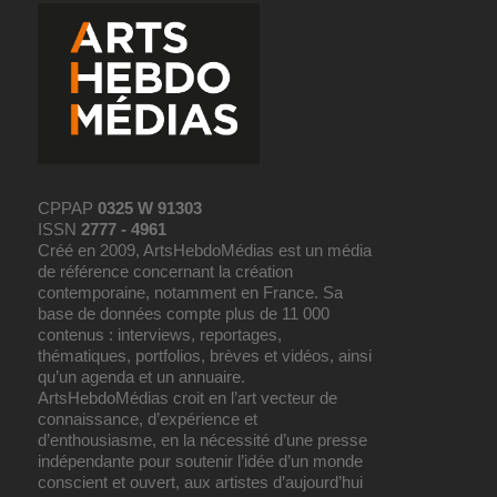
CPPAP
0325 W 91303
ISSN
2777 - 4961
Créé en 2009, ArtsHebdoMédias est un média
de référence concernant la création
contemporaine, notamment en France. Sa
base de données compte plus de 11 000
contenus : interviews, reportages,
thématiques, portfolios, brèves et vidéos, ainsi
qu’un agenda et un annuaire.
ArtsHebdoMédias croit en l’art vecteur de
connaissance, d’expérience et
d’enthousiasme, en la nécessité d’une presse
indépendante pour soutenir l’idée d’un monde
conscient et ouvert, aux artistes d’aujourd’hui