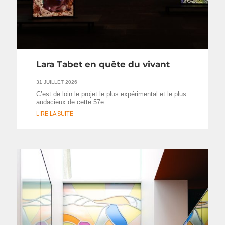
Lara Tabet en quête du vivant
31 JUILLET 2026
C’est de loin le projet le plus expérimental et le plus
audacieux de cette 57e …
LIRE LA SUITE