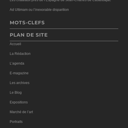
Les châteaux près de l’Espagne de Jean-Charles de Castelbajac
Ad Ultimam ou l’inexorable disparition
MOTS-CLEFS
PLAN DE SITE
Accueil
La Rédaction
L’agenda
E-magazine
Les archives
Le Blog
Expositions
Marché de l’art
Portraits