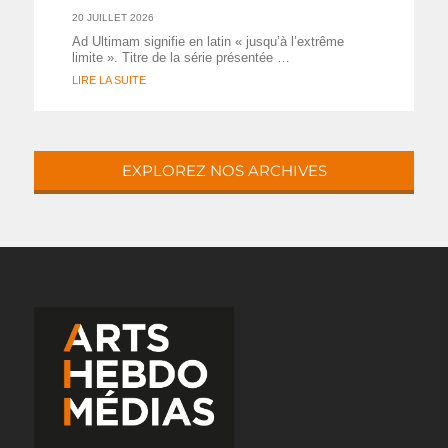
20 JUILLET 2026
Ad Ultimam signifie en latin « jusqu’à l’extrême
limite ». Titre de la série présentée …
LIRE LA SUITE
EXPLOREZ NOS ARCHIVES