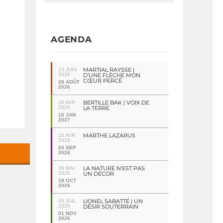
AGENDA
MARTIAL RAYSSE |
13 JUIN
2026
D’UNE FLÈCHE MON
CŒUR PERCÉ
28 AOÛT
2026
BERTILLE BAK | VOIX DE
26 AVR
2026
LA TERRE
10 JAN
2027
MARTHE LAZARUS
16 AVR
2026
05 SEP
2026
LA NATURE N'EST PAS
08 MAI
2026
UN DÉCOR
18 OCT
2026
LIONEL SABATTÉ | UN
05 JUIL
2026
DÉSIR SOUTERRAIN
01 NOV
2026