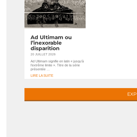
Ad Ultimam ou
l’inexorable
disparition
20 JUILLET 2026
Ad Ultimam signifie en latin « jusqu’à
l’extrême limite ». Titre de la série
présentée …
LIRE LA SUITE
EXP