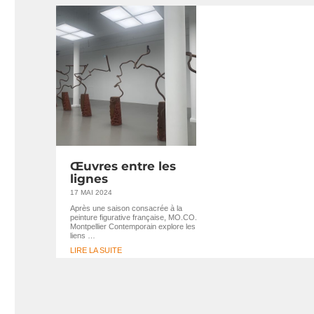
Œuvres entre les
lignes
17 MAI 2024
Après une saison consacrée à la
peinture figurative française, MO.CO.
Montpellier Contemporain explore les
liens …
LIRE LA SUITE